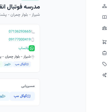
مدرسه فوتبال انقل
شیراز - بلوار چمران - پش
07136293665
09177000419
واتساپ
شیراز - بلوار چمران -
گوگل مپ
ویز
مسیریابی
گوگل مپ
وی