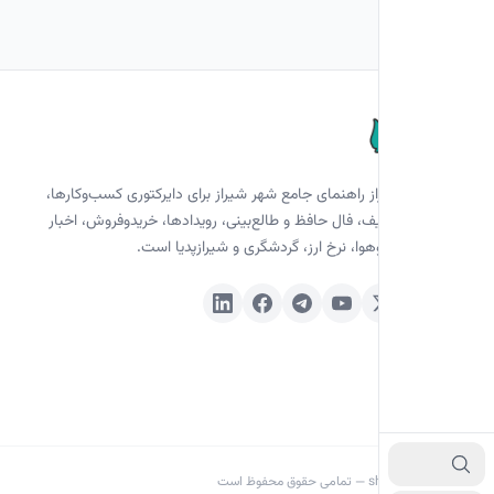
خانه فوتر
سایت شیراز راهنمای جامع شهر شیراز برای دایرکتوری کسب‌وکارها،
شیراز تخفیف، فال حافظ و طالع‌بینی، رویدادها، خریدوفروش، اخبار
محلی، آب‌وهوا، نرخ ارز، گردشگری و شیرازپدیا است.
اینستاگرام
یوتیوب
ایکس (توییتر)
تلگرام
فیسبوک
لینکدین
© ۱۴۰۵ shz.ir — تمامی حقوق محفوظ است