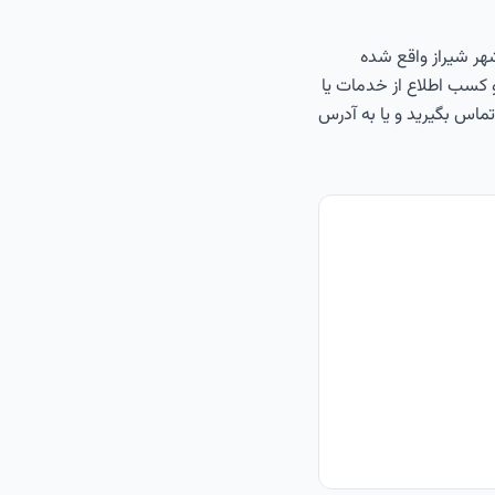
هر شیراز واقع شده
 کسب اطلاع از خدمات یا
ولات مدرسه فوتبال انقلاب با شماره تلفن 07136293665 و یا شماره موبایل 09177000419 تماس بگیرید و یا به آدرس